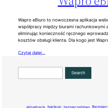
Wapro eBi
Wapro eBiuro to nowoczesna aplikacja we
współpracy między biurami rachunkowymi a ic
eliminując konieczność ręcznego wprowadz
kosztów obsługi klienta. Dla kogo jest Wap
Czytaj dalej…
Szukaj
Search
backup
Bezpiec
aktualizacja
bezpieczeństwo