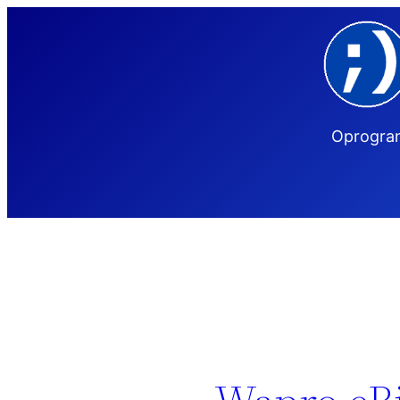
Przejdź
do
treści
Oprogram