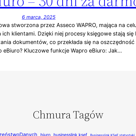
uro – 30 dni za darm
6 marca, 2025
bowa stworzona przez Asseco WAPRO, mająca na cel
h klientami. Dzięki niej procesy księgowe stają się
ania dokumentów, co przekłada się na oszczędność c
ro eBiuro? Kluczowe funkcje Wapro eBiuro: Jak…
Chmura Tagów
zeństwoDanych
biuro
businesslink ksef
Businesslink KSeF statystyki