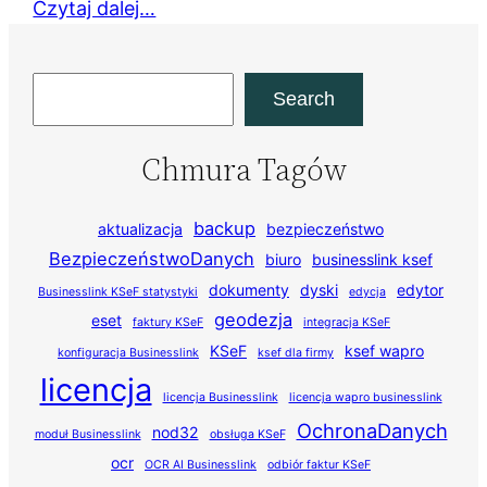
Czytaj dalej…
Szukaj
Search
Chmura Tagów
backup
aktualizacja
bezpieczeństwo
BezpieczeństwoDanych
biuro
businesslink ksef
dokumenty
dyski
edytor
Businesslink KSeF statystyki
edycja
geodezja
eset
faktury KSeF
integracja KSeF
KSeF
ksef wapro
konfiguracja Businesslink
ksef dla firmy
licencja
licencja Businesslink
licencja wapro businesslink
OchronaDanych
nod32
moduł Businesslink
obsługa KSeF
ocr
OCR AI Businesslink
odbiór faktur KSeF