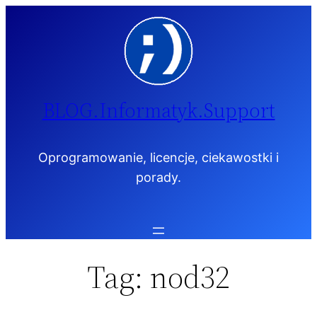
Przejdź
do
treści
BLOG.Informatyk.Support
Oprogramowanie, licencje, ciekawostki i
porady.
Tag:
nod32