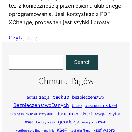
też z koniecznością przeniesienia ulubionego
oprogramowania. Jeśli korzystasz z PDF-
XChange, proces ten jest szybki i prosty.
Czytaj dalej…
Szukaj
Search
Chmura Tagów
backup
aktualizacja
bezpieczeństwo
BezpieczeństwoDanych
biuro
businesslink ksef
dokumenty
dyski
edytor
Businesslink KSeF statystyki
edycja
geodezja
eset
faktury KSeF
integracja KSeF
KSeF
ksef wapro
konfiguracja Businesslink
ksef dla firmy