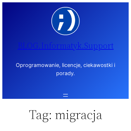
Przejdź
do
treści
BLOG.Informatyk.Support
Oprogramowanie, licencje, ciekawostki i
porady.
Tag:
migracja