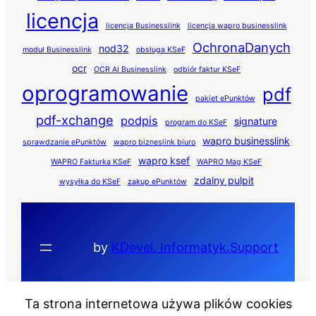
licencja
licencja Businesslink
licencja wapro businesslink
OchronaDanych
nod32
moduł Businesslink
obsługa KSeF
ocr
OCR AI Businesslink
odbiór faktur KSeF
oprogramowanie
pdf
pakiet ePunktów
pdf-xchange
podpis
signature
program do KSeF
wapro businesslink
sprawdzanie ePunktów
wapro bizneslink biuro
wapro ksef
WAPRO Fakturka KSeF
WAPRO Mag KSeF
zdalny pulpit
wysyłka do KSeF
zakup ePunktów
by
KDevel, Informatyk.Support
Ta strona internetowa używa plików cookies