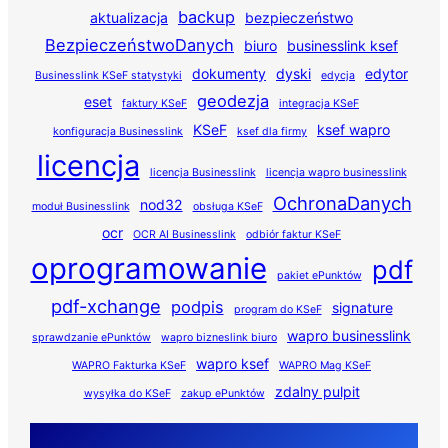
backup
aktualizacja
bezpieczeństwo
BezpieczeństwoDanych
biuro
businesslink ksef
dokumenty
dyski
edytor
Businesslink KSeF statystyki
edycja
geodezja
eset
faktury KSeF
integracja KSeF
KSeF
ksef wapro
konfiguracja Businesslink
ksef dla firmy
licencja
licencja Businesslink
licencja wapro businesslink
OchronaDanych
nod32
moduł Businesslink
obsługa KSeF
ocr
OCR AI Businesslink
odbiór faktur KSeF
oprogramowanie
pdf
pakiet ePunktów
pdf-xchange
podpis
signature
program do KSeF
wapro businesslink
sprawdzanie ePunktów
wapro bizneslink biuro
wapro ksef
WAPRO Fakturka KSeF
WAPRO Mag KSeF
zdalny pulpit
wysyłka do KSeF
zakup ePunktów