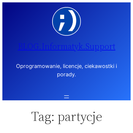
Przejdź
do
treści
BLOG.Informatyk.Support
Oprogramowanie, licencje, ciekawostki i
porady.
Tag:
partycje