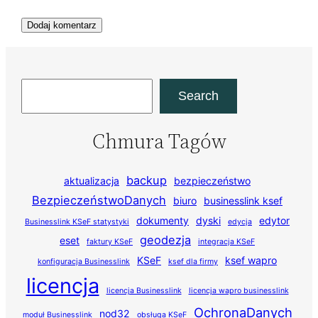
Szukaj
Search
Chmura Tagów
backup
aktualizacja
bezpieczeństwo
BezpieczeństwoDanych
biuro
businesslink ksef
dokumenty
dyski
edytor
Businesslink KSeF statystyki
edycja
geodezja
eset
faktury KSeF
integracja KSeF
KSeF
ksef wapro
konfiguracja Businesslink
ksef dla firmy
licencja
licencja Businesslink
licencja wapro businesslink
OchronaDanych
nod32
moduł Businesslink
obsługa KSeF