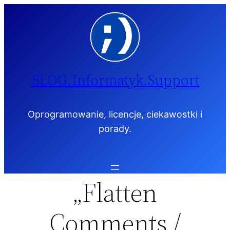
Przejdź
do
treści
BLOG.Informatyk.Support
Oprogramowanie, licencje, ciekawostki i
porady.
„Flatten
Comments /