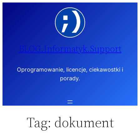
Przejdź
do
treści
BLOG.Informatyk.Support
Oprogramowanie, licencje, ciekawostki i
porady.
Tag:
dokument