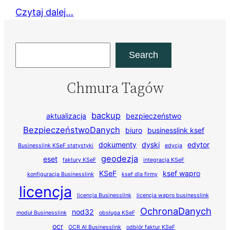
Czytaj dalej…
Szukaj
Search
Chmura Tagów
backup
aktualizacja
bezpieczeństwo
BezpieczeństwoDanych
biuro
businesslink ksef
dokumenty
dyski
edytor
Businesslink KSeF statystyki
edycja
geodezja
eset
faktury KSeF
integracja KSeF
KSeF
ksef wapro
konfiguracja Businesslink
ksef dla firmy
licencja
licencja Businesslink
licencja wapro businesslink
OchronaDanych
nod32
moduł Businesslink
obsługa KSeF
ocr
OCR AI Businesslink
odbiór faktur KSeF