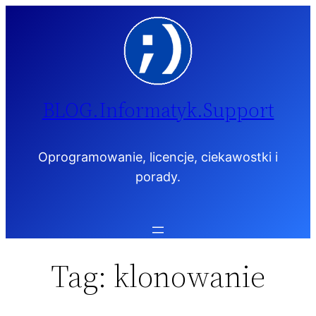
Przejdź
do
treści
BLOG.Informatyk.Support
Oprogramowanie, licencje, ciekawostki i
porady.
Tag:
klonowanie