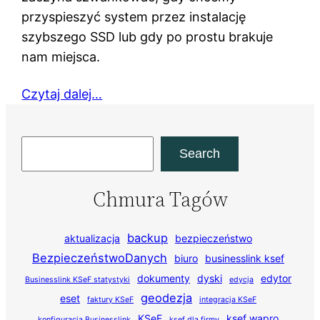
przyspieszyć system przez instalację
szybszego SSD lub gdy po prostu brakuje
nam miejsca.
Czytaj dalej…
Szukaj
Search
Chmura Tagów
backup
aktualizacja
bezpieczeństwo
BezpieczeństwoDanych
biuro
businesslink ksef
dokumenty
dyski
edytor
Businesslink KSeF statystyki
edycja
geodezja
eset
faktury KSeF
integracja KSeF
KSeF
ksef wapro
konfiguracja Businesslink
ksef dla firmy