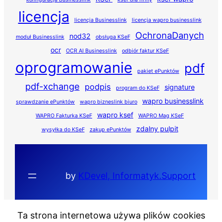
licencja
licencja Businesslink
licencja wapro businesslink
OchronaDanych
nod32
moduł Businesslink
obsługa KSeF
ocr
OCR AI Businesslink
odbiór faktur KSeF
oprogramowanie
pdf
pakiet ePunktów
pdf-xchange
podpis
signature
program do KSeF
wapro businesslink
sprawdzanie ePunktów
wapro bizneslink biuro
wapro ksef
WAPRO Fakturka KSeF
WAPRO Mag KSeF
zdalny pulpit
wysyłka do KSeF
zakup ePunktów
by
KDevel, Informatyk.Support
Ta strona internetowa używa plików cookies