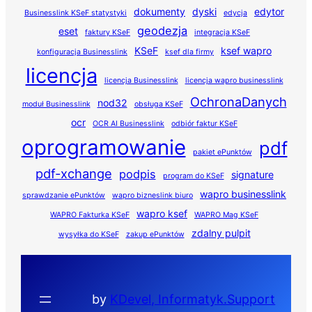
dokumenty
dyski
edytor
Businesslink KSeF statystyki
edycja
geodezja
eset
faktury KSeF
integracja KSeF
KSeF
ksef wapro
konfiguracja Businesslink
ksef dla firmy
licencja
licencja Businesslink
licencja wapro businesslink
OchronaDanych
nod32
moduł Businesslink
obsługa KSeF
ocr
OCR AI Businesslink
odbiór faktur KSeF
oprogramowanie
pdf
pakiet ePunktów
pdf-xchange
podpis
signature
program do KSeF
wapro businesslink
sprawdzanie ePunktów
wapro bizneslink biuro
wapro ksef
WAPRO Fakturka KSeF
WAPRO Mag KSeF
zdalny pulpit
wysyłka do KSeF
zakup ePunktów
by
KDevel, Informatyk.Support