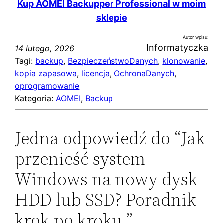
Kup AOMEI Backupper Professional w moim
sklepie
Autor wpisu:
Informatyczka
14 lutego, 2026
Tagi:
backup
, 
BezpieczeństwoDanych
, 
klonowanie
, 
kopia zapasowa
, 
licencja
, 
OchronaDanych
, 
oprogramowanie
Kategoria:
AOMEI
, 
Backup
Jedna odpowiedź do “Jak
przenieść system
Windows na nowy dysk
HDD lub SSD? Poradnik
krok po kroku.”