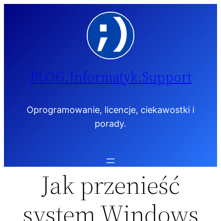
Przejdź
do
treści
BLOG.Informatyk.Support
Oprogramowanie, licencje, ciekawostki i
porady.
Jak przenieść
system Windows