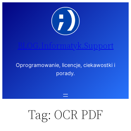
Przejdź
do
treści
BLOG.Informatyk.Support
Oprogramowanie, licencje, ciekawostki i
porady.
Tag:
OCR PDF