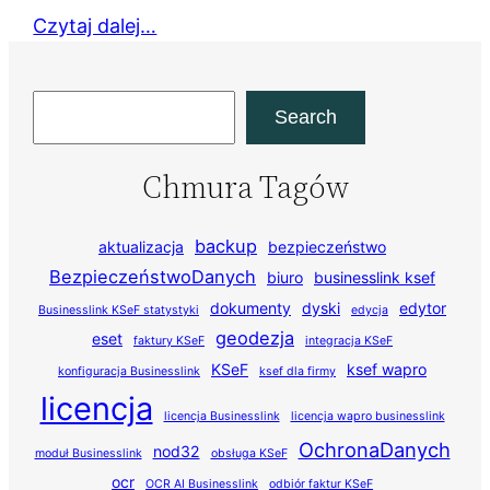
Czytaj dalej…
Szukaj
Search
Chmura Tagów
backup
aktualizacja
bezpieczeństwo
BezpieczeństwoDanych
biuro
businesslink ksef
dokumenty
dyski
edytor
Businesslink KSeF statystyki
edycja
geodezja
eset
faktury KSeF
integracja KSeF
KSeF
ksef wapro
konfiguracja Businesslink
ksef dla firmy
licencja
licencja Businesslink
licencja wapro businesslink
OchronaDanych
nod32
moduł Businesslink
obsługa KSeF
ocr
OCR AI Businesslink
odbiór faktur KSeF