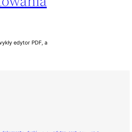
towania
wykły edytor PDF, a