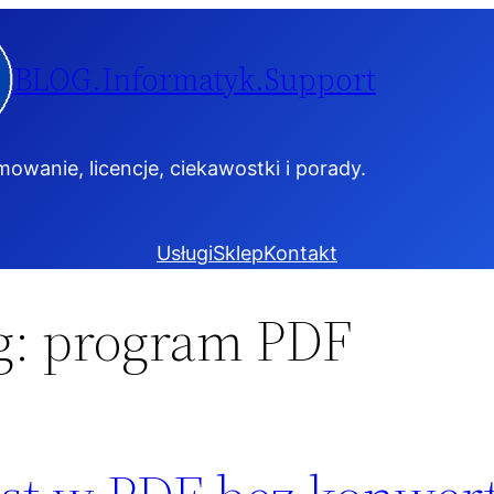
BLOG.Informatyk.Support
owanie, licencje, ciekawostki i porady.
Usługi
Sklep
Kontakt
g:
program PDF