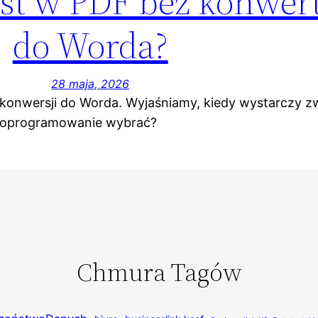
kst w PDF bez konwer
do Worda?
28 maja, 2026
 konwersji do Worda. Wyjaśniamy, kiedy wystarczy z
ie oprogramowanie wybrać?
Chmura Tagów