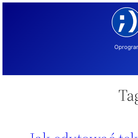
Przejdź
do
treści
Oprogram
Ta