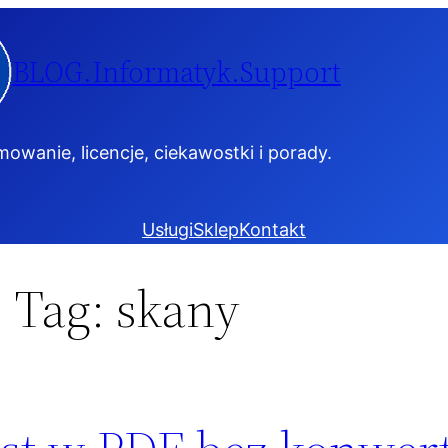
BLOG.Informatyk.Support
owanie, licencje, ciekawostki i porady.
Usługi
Sklep
Kontakt
Tag:
skany