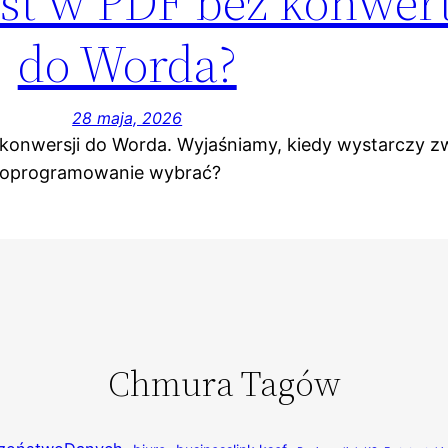
kst w PDF bez konwer
do Worda?
28 maja, 2026
 konwersji do Worda. Wyjaśniamy, kiedy wystarczy z
ie oprogramowanie wybrać?
Chmura Tagów