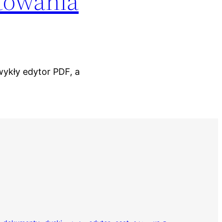
towania
wykły edytor PDF, a