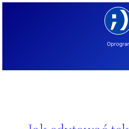
Przejdź
do
treści
Oprogram