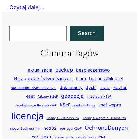
Czytaj dalej…
Szukaj
Search
Chmura Tagów
backup
aktualizacja
bezpieczeństwo
BezpieczeństwoDanych
biuro
businesslink ksef
dokumenty
dyski
edytor
Businesslink KSeF statystyki
edycja
geodezja
eset
faktury KSeF
integracja KSeF
KSeF
ksef wapro
konfiguracja Businesslink
ksef dla firmy
licencja
licencja Businesslink
licencja wapro businesslink
OchronaDanych
nod32
moduł Businesslink
obsługa KSeF
ocr
OCR AI Businesslink
odbiór faktur KSeF