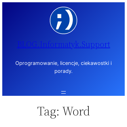
Przejdź
do
treści
BLOG.Informatyk.Support
Oprogramowanie, licencje, ciekawostki i
porady.
Tag:
Word